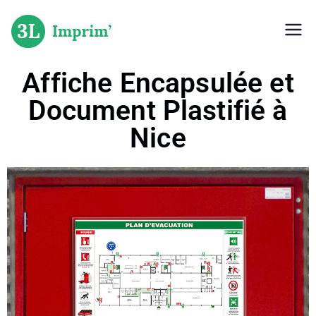
L'imprimerie Niçoise
3L Imprimerie
Affiche Encapsulée et
Document Plastifié à
Nice