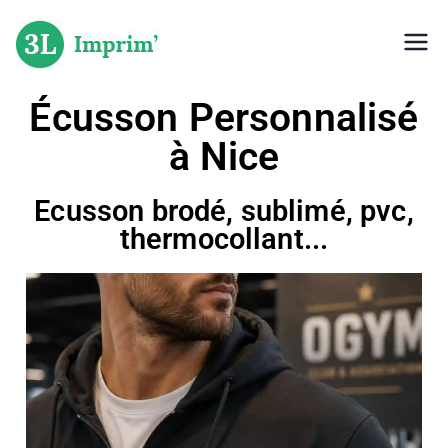
L'imprimerie Niçoise
3L Imprimerie
Écusson Personnalisé
à Nice
Ecusson brodé, sublimé, pvc,
thermocollant...